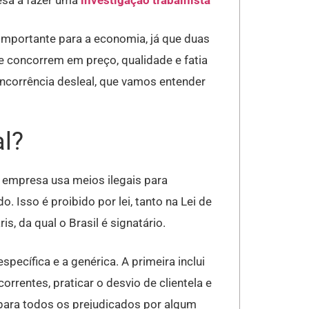
esa a fazer uma
in
vestigação trabalhista
mportante para a economia, já que duas
 concorrem em preço, qualidade e fatia
corrência desleal, que vamos entender
al?
 empresa usa meios ilegais para
 Isso é proibido por lei, tanto na Lei de
, da qual o Brasil é signatário.
pecífica e a genérica. A primeira inclui
rrentes, praticar o desvio de clientela e
o para todos os prejudicados por algum