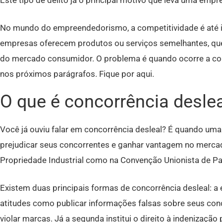
Este tipo de delito já o principal motivo que leva uma empr
No mundo do empreendedorismo, a competitividade é até i
empresas oferecem produtos ou serviços semelhantes, que
do mercado consumidor. O problema é quando ocorre a con
nos próximos parágrafos. Fique por aqui.
O que é concorrência desle
Você já ouviu falar em concorrência desleal? É quando uma
prejudicar seus concorrentes e ganhar vantagem no mercado.
Propriedade Industrial como na Convenção Unionista de Paris
Existem duas principais formas de concorrência desleal: a es
atitudes como publicar informações falsas sobre seus conco
violar marcas. Já a segunda institui o direito à indenizaçã