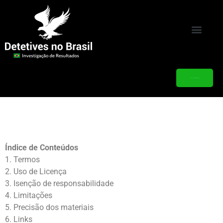
Quanto Custa
Como descobrir uma Traição
Índice de Conteúdos
1. Termos
2. Uso de Licença
3. Isenção de responsabilidade
4. Limitações
5. Precisão dos materiais
6. Links