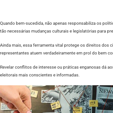
Desvendando esquemas ilegais, corrupção e abusos de poder
integridade e a confiança que os cidadãos depositam no si
Quando bem-sucedida, não apenas responsabiliza os polít
tão necessárias mudanças culturais e legislatórias para pr
Ainda mais, essa ferramenta vital protege os direitos dos 
representantes atuem verdadeiramente em prol do bem c
Revelar conflitos de interesse ou práticas enganosas dá ao
eleitorais mais conscientes e informadas.