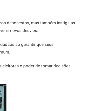
, ela reforça a transparência,
stema político.
icos desonestos, mas também instiga as
evenir novos desvios.
cidadãos ao garantir que seus
omum.
s eleitores o poder de tomar decisões