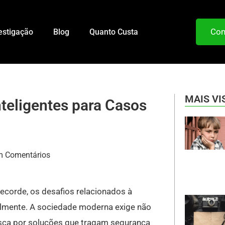
Com
estigação
Blog
Quanto Custa
MAIS VI
nteligentes para Casos
 Comentários
corde, os desafios relacionados à
lmente. A sociedade moderna exige não
sca por soluções que tragam segurança